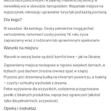
Nasza baza położona jest w pięknej, malowniczej okolicy, w
niewielkiej wsi w obwodzie tarnopolskim. Wspaniałe miejsce na
wypoczynek, rekreację i uprawianie turystyki pod każdą postacią.
Dla kogo?
W zasadzie: dla każdego. Osoby pełnoletnie mogą jechać
samodzielnie, natomiast osoby poniżej 18. roku życia
zapraszamy wraz z rodzicami lub uprawnionymi opiekunami.
Warunki na miejscu
Warunki w naszej bazie są dość komfortowe – jak na Ukrainę.
Zapewniamy miejsca noclegowe w typowo wiejskich domach, w
łóżkach i pod dachem (można również spać w stajni).
Prysznic jest drewnianą budką na otwartym powietrzu, a toaletą
– czysty i schludny wychodek z drewna.
Pełne wyżywienie dla wszystkich, codziennie przygotowane
posiłki z lokalnych produktów, napoje bez ograniczeń (alkohol
tylko dla pełnoletnich, oczywiście).
Opieka i instruktaż