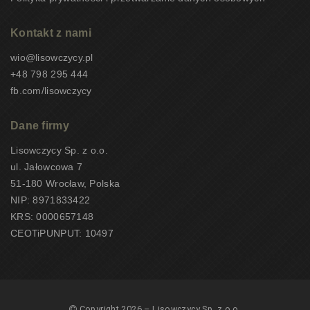
Kontakt z nami
wio@lisowczycy.pl
+48 798 295 444
fb.com/lisowczycy
Dane firmy
Lisowczycy Sp. z o.o.
ul. Jałowcowa 7
51-180 Wrocław, Polska
NIP: 8971833422
KRS: 0000657148
CEOTiPUNPUT: 10497
Copyright 2026 – Lisowczycy Sp. z o.o.