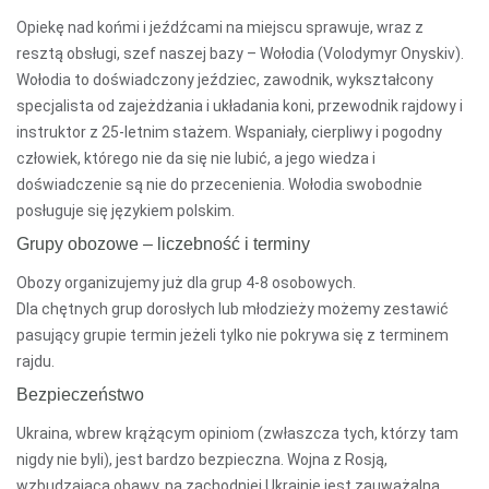
Opiekę nad końmi i jeźdźcami na miejscu sprawuje, wraz z
resztą obsługi, szef naszej bazy – Wołodia (Volodymyr Onyskiv).
Wołodia to doświadczony jeździec, zawodnik, wykształcony
specjalista od zajeżdżania i układania koni, przewodnik rajdowy i
instruktor z 25-letnim stażem. Wspaniały, cierpliwy i pogodny
człowiek, którego nie da się nie lubić, a jego wiedza i
doświadczenie są nie do przecenienia. Wołodia swobodnie
posługuje się językiem polskim.
Grupy obozowe – liczebność i terminy
Obozy organizujemy już dla grup 4-8 osobowych.
Dla chętnych grup dorosłych lub młodzieży możemy zestawić
pasujący grupie termin jeżeli tylko nie pokrywa się z terminem
rajdu.
Bezpieczeństwo
Ukraina, wbrew krążącym opiniom (zwłaszcza tych, którzy tam
nigdy nie byli), jest bardzo bezpieczna. Wojna z Rosją,
wzbudzająca obawy, na zachodniej Ukrainie jest zauważalna