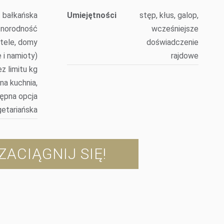
bałkańska
Umiejętności
stęp, kłus, galop,
żnorodność
wcześniejsze
otele, domy
doświadczenie
 i namioty)
rajdowe
z limitu kg
lna kuchnia,
ępna opcja
etariańska
ZACIĄGNIJ SIĘ!