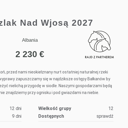
Szlak Nad Wjosą 2027
Albania
2 230
€
koń, przed nami nieokiełznany nurt ostatniej naturalnej rzeki
j wyprawy zapuszczamy się w najdziksze ostępy Bałkanów by
zeżyć nielichą przygodę w siodle. Naszymi gospodarzami będą
nie znajdziemy przy ognisku i pod gwiazdami na niebie.
12 dni
Wielkość grupy
12
9 dni
Dostępnych
sprawdź