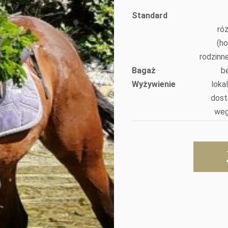
Standard
ró
(h
rodzinne
Bagaż
be
Wyżywienie
loka
dost
weg