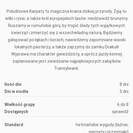
Południowe Karpaty to magiczna kraina dzikiej przyrody. Żyją tu
wilki i rysie, a także król europejskich lasów: niedźwiedź brunatny.
Ruszamy w rumuńskie góry, by tropić ślady tych wyjątkowych
zwierząt i zmierzyć się z wszechwładną naturą. Będziemy
galopować po łąkach i borach, nawiedzimy zapomniane wioski
lokalnych pasterzy, a także zajrzymy do zamku Drakuli!
Wyprawa ma charakter gwieździsty, a oprócz jazdy konnej
zaplanowane jest zwiedzanie najpiękniejszych zakątków
Transylwanii.
Ilość dni
8 dni
Dni w siodle
5 dni
Wielkość grupy
6 do 8
Dostępnych
sprawdź
Standard
hetmańskie wygody (łaźnie,
piernaty i przysmaki)