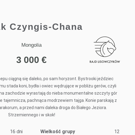
ak Czyngis-Chana
Mongolia
3 000
€
tepu ciągną się daleko, po sam horyzont. Bystrooki jeździec
u stada koni, bydła i owiec wędrujące w pobliżu gerów, czyli
o na zachodzie wyrastają do nieba monumentalne szczyty gór
nie tajemnicza, pachnąca modrzewiem tajga. Konie parskają z
arakorum, a przed nami daleka droga do Białego Jeziora.
Strzemiennego i w skok!
16 dni
Wielkość grupy
12