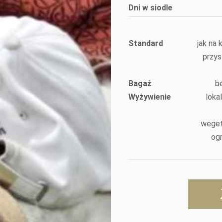
Dni w siodle
Standard
jak na
przys
Bagaż
be
Wyżywienie
loka
weget
og