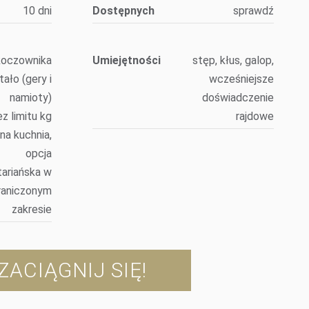
10 dni
Dostępnych
sprawdź
 koczownika
Umiejętności
stęp, kłus, galop,
tało (gery i
wcześniejsze
namioty)
doświadczenie
z limitu kg
rajdowe
lna kuchnia,
opcja
ariańska w
raniczonym
zakresie
ZACIĄGNIJ SIĘ!