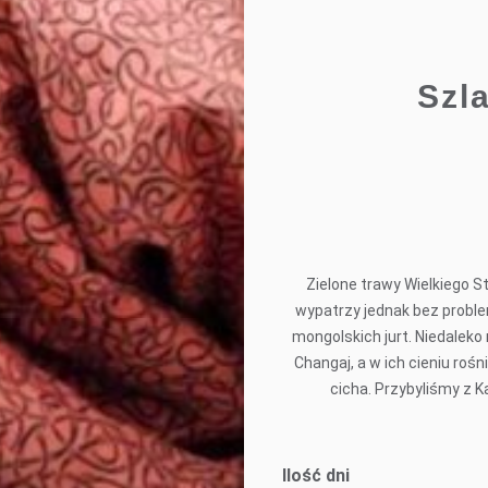
Szl
Zielone trawy Wielkiego S
wypatrzy jednak bez problem
mongolskich jurt. Niedalek
Changaj, a w ich cieniu roś
cicha. Przybyliśmy z K
Ilość dni