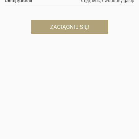
Umiejętności
stęp, kłus, swobodny galop
ZACIĄGNIJ SIĘ!