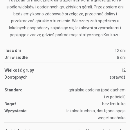
Tuszetia to magiczna kraina dzielnych koni, wgniatających w
siodło widoków i gościnnych gruzińskich górali. Przez osiem dni
będziemy konno zdobywać przełęcze, przecinać doliny i
przekraczać górskie strumienie. Wieczory zaś spędzimy u
lokalnych gospodarzy zajadając się lokalnymi przysmakami i
popijając czaczę gdzieś pośród majestatycznego Kaukazu.
Ilość dni
12 dni
Dni w siodle
8 dni
Wielkość grupy
12
Dostępnych
sprawdź
Standard
góralska gościna (pod dachem
i w pościeli)
Bagaż
bez limitu kg
Wyżywienie
lokalna kuchnia, dostępna opcja
wegetariańska