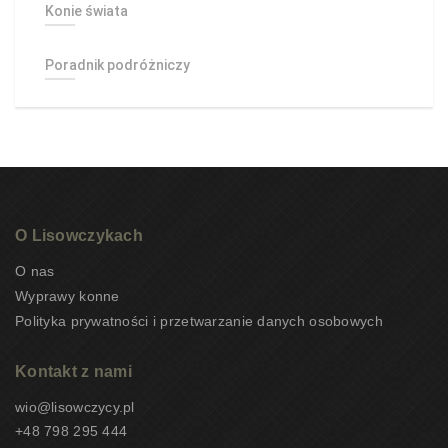
Konie świata
Poradnik podróżniczy
O Lisowczykach
O nas
Wyprawy konne
Polityka prywatności i przetwarzanie danych osobowych
Kontakt z nami
wio@lisowczycy.pl
+48 798 295 444