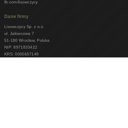
fb.com/lisowczycy
Dane firmy
Lisowczycy Sp. z o.o.
ul. Jałowcowa 7
51-180 Wrocław, Polska
NIP: 8971833422
KRS: 0000657148
CEOTiPUNPUT: 10497
Copyright 2026 – Lisowczycy Sp. z o.o.
Ta strona jest chroniona przez reCAPTCHA i mają zastosowanie
Polityka
prywatności
oraz
Warunki korzystania z usług Google
.