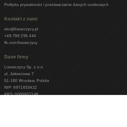
Polityka prywatności i przetwarzanie danych osobowych
Kontakt z nami
wio@lisowczycy.pl
+48 798 295 444
fb.com/lisowczycy
Dane firmy
Lisowczycy Sp. z o.o.
ul. Jałowcowa 7
51-180 Wrocław, Polska
NIP: 8971833422
KRS: 0000657148
CEOTiPUNPUT: 10497