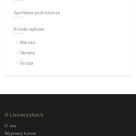
Spotkanie podróżnicze
Kroniki rajdowe
Maroko
Ukraina
Gruzja
O Lisowczykach
O nas
Wyprawy konne