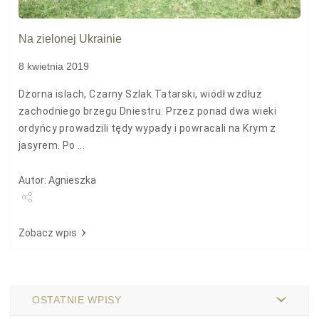
Na zielonej Ukrainie
8 kwietnia 2019
Dżorna islach, Czarny Szlak Tatarski, wiódł wzdłuż
zachodniego brzegu Dniestru. Przez ponad dwa wieki
ordyńcy prowadzili tędy wypady i powracali na Krym z
jasyrem. Po ...
Autor: Agnieszka
Udostępnij
Zobacz wpis
OSTATNIE WPISY