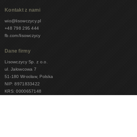
Kontakt z nami
wio@lisowczycy.pl
+48 798 295 444
fb.com/lisowczycy
Dane firmy
Lisowczycy Sp. z o.o.
ul. Jałowcowa 7
51-180 Wrocław, Polska
NIP: 8971833422
KRS: 0000657148
CEOTiPUNPUT: 10497
Copyright 2026 – Lisowczycy Sp. z o.o.