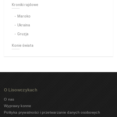
Kroniki rajdowe
Maroko
Ukraina
Gruzja
Konie świata
O Lisowczykach
O nas
Wyprawy konne
Polityka prywatności i przetwarzanie danych osobowych