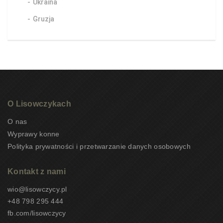
Ukraina
Gruzja
O Lisowczykach
O nas
Wyprawy konne
Polityka prywatności i przetwarzanie danych osobowych
Kontakt z nami
wio@lisowczycy.pl
+48 798 295 444
fb.com/lisowczycy