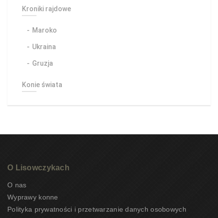
Kroniki rajdowe
Maroko
Ukraina
Gruzja
Konie świata
O Lisowczykach
O nas
Wyprawy konne
Polityka prywatności i przetwarzanie danych osobowych