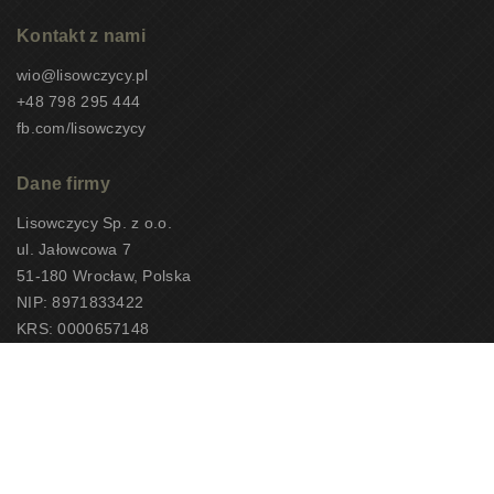
Kontakt z nami
wio@lisowczycy.pl
+48 798 295 444
fb.com/lisowczycy
Dane firmy
Lisowczycy Sp. z o.o.
ul. Jałowcowa 7
51-180 Wrocław, Polska
NIP: 8971833422
KRS: 0000657148
CEOTiPUNPUT: 10497
Copyright 2026 – Lisowczycy Sp. z o.o.