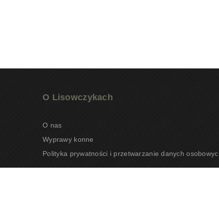
O Lisowczykach
O nas
Wyprawy konne
Polityka prywatności i przetwarzanie danych osobowyc