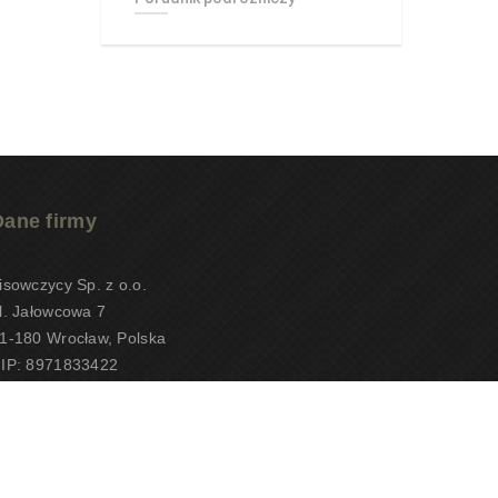
Dane firmy
isowczycy Sp. z o.o.
l. Jałowcowa 7
1-180 Wrocław, Polska
IP: 8971833422
RS: 0000657148
EOTiPUNPUT: 10497