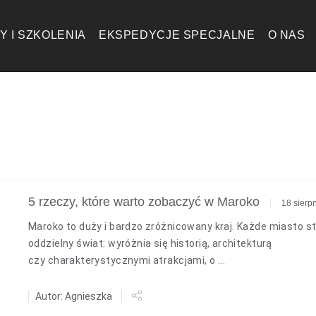
Y I SZKOLENIA
EKSPEDYCJE SPECJALNE
O NAS
5 rzeczy, które warto zobaczyć w Maroko
18 sierp
Maroko to duży i bardzo zróżnicowany kraj. Każde miasto s
oddzielny świat: wyróżnia się historią, architekturą
czy charakterystycznymi atrakcjami, o ...
Autor: Agnieszka