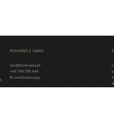
Kontakt z nami
wio@lisowczycy.pl
L
+48 798 295 444
u
fb.com/lisowczycy
5
h
N
K
C