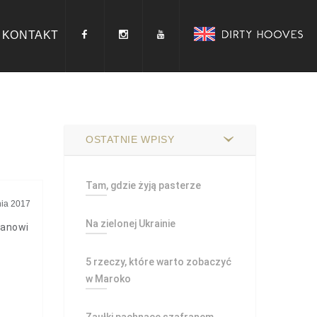
KONTAKT
OSTATNIE WPISY
Tam, gdzie żyją pasterze
nia 2017
Na zielonej Ukrainie
tanowi
5 rzeczy, które warto zobaczyć
w Maroko