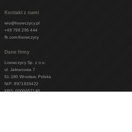
Kontakt z nami
wio@lisowczycy.pl
+48 798 295 444
fb.com/lisowczycy
Dane firmy
Lisowczycy Sp. z o.o.
ul. Jałowcowa 7
51-180 Wrocław, Polska
NIP: 8971833422
KRS: 0000657148
CEOTiPUNPUT: 10497
Copyright 2026 – Lisowczycy Sp. z o.o.