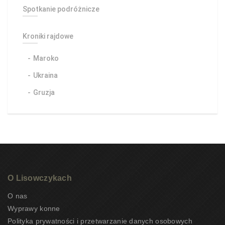
Spotkanie podróżnicze
Kroniki rajdowe
Maroko
Ukraina
Gruzja
O Lisowczykach
O nas
Wyprawy konne
Polityka prywatności i przetwarzanie danych osobowych