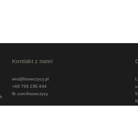
Kontakt z nami
wio@lisowczycy.pl
L
+48 798 295 444
u
fb.com/lisowczycy
5
h
N
K
C