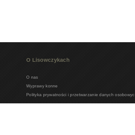
O Lisowczykach
O nas
Wyprawy konne
Polityka prywatności i przetwarzanie danych osobowyc