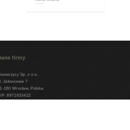
Dane firmy
isowczycy Sp. z o.o.
l. Jałowcowa 7
1-180 Wrocław, Polska
IP: 8971833422
RS: 0000657148
EOTiPUNPUT: 10497