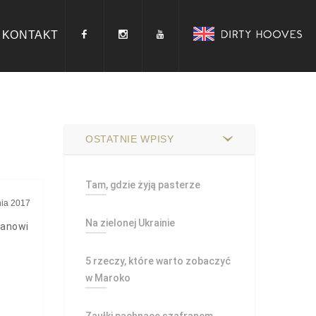
KONTAKT
OSTATNIE WPISY
Tam, gdzie żyją pasterze
nia 2017
Na zielonej Ukrainie
tanowi
5 rzeczy, które warto zobaczyć
w Maroko