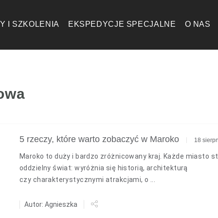
Y I SZKOLENIA
EKSPEDYCJE SPECJALNE
O NAS
nowa
5 rzeczy, które warto zobaczyć w Maroko
18 sierp
Maroko to duży i bardzo zróżnicowany kraj. Każde miasto s
oddzielny świat: wyróżnia się historią, architekturą
czy charakterystycznymi atrakcjami, o ...
Autor: Agnieszka