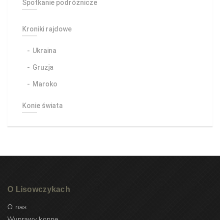
Spotkanie podróżnicze
Kroniki rajdowe
Ukraina
Gruzja
Maroko
Konie świata
O Lisowczykach
O nas
Wyprawy konne