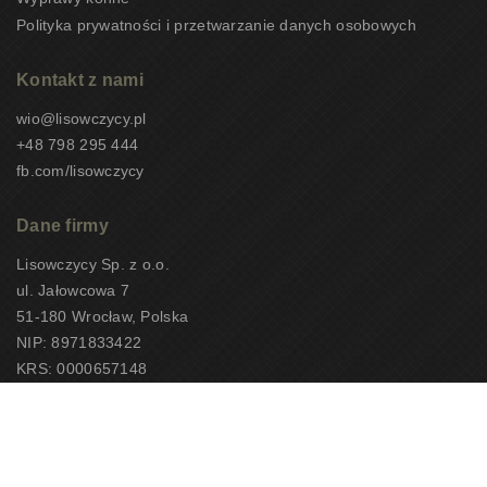
Polityka prywatności i przetwarzanie danych osobowych
Kontakt z nami
wio@lisowczycy.pl
+48 798 295 444
fb.com/lisowczycy
Dane firmy
Lisowczycy Sp. z o.o.
ul. Jałowcowa 7
51-180 Wrocław, Polska
NIP: 8971833422
KRS: 0000657148
CEOTiPUNPUT: 10497