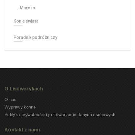
Maroko
Konie świata
Poradnik podróżniczy
O Lisowczykach
O nas
Wyprawy konne
Polityka prywatności i przetwarzanie danych osobowych
Kontakt z nami