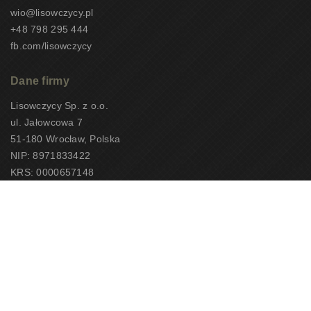
wio@lisowczycy.pl
+48 798 295 444
fb.com/lisowczycy
Dane firmy
Lisowczycy Sp. z o.o.
ul. Jałowcowa 7
51-180 Wrocław, Polska
NIP: 8971833422
KRS: 0000657148
CEOTiPUNPUT: 10497
Copyright 2026 – Lisowczycy Sp. z o.o.