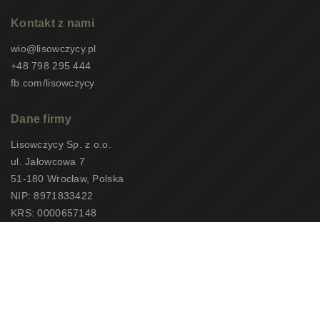
Kontakt z nami
wio@lisowczycy.pl
+48 798 295 444
fb.com/lisowczycy
Dane firmy
Lisowczycy Sp. z o.o.
ul. Jałowcowa 7
51-180 Wrocław, Polska
NIP: 8971833422
KRS: 0000657148
CEOTiPUNPUT: 10497
Copyright 2026 – Lisowczycy Sp. z o.o.