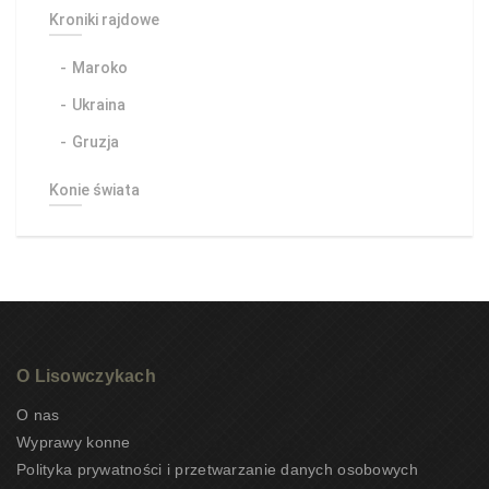
Kroniki rajdowe
Maroko
Ukraina
Gruzja
Konie świata
O Lisowczykach
O nas
Wyprawy konne
Polityka prywatności i przetwarzanie danych osobowych